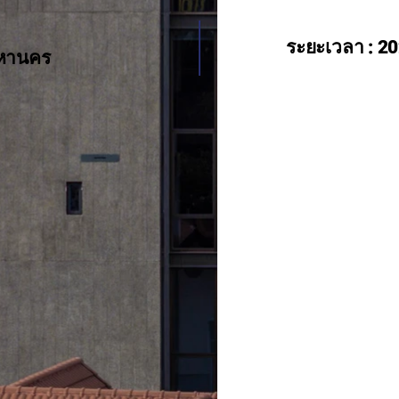
ระยะเวลา : 2
พมหานคร