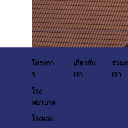
โครงกา
เกี่ยวกับ
ร่วมง
ร
เรา
เรา
โรง
พยาบาล
โรงเเรม