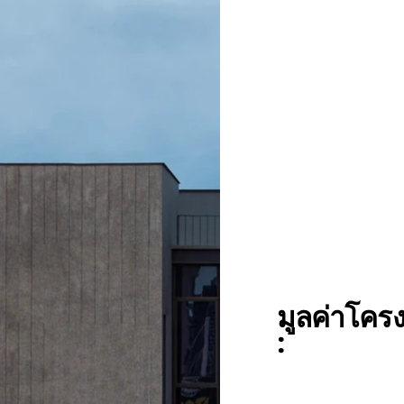
มูลค่าโคร
: