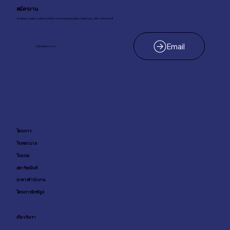
สมัครงาน
หากต้องการสมัครงานกับทางบริษัทฯ กรุณาส่งจดหมายสมัครงานพร้อมประวัติการทำงานมาที่
hr@adisorn.co.th
โครงการ
โรงพยาบาล
โรงเเรม
อพาร์ทเม้นท์
อาคารสำนักงาน
โครงการมิกซ์ยูส
เกี่ยวกับเรา