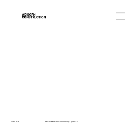
ADISORN
CONSTRUCTION
2024 - 2026
EKACHAI MEDICAL CARE Public Company Limited.