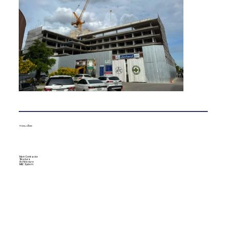
รายละเอียด:
Main Contractor​
Structure​
Architecture​
M&E System