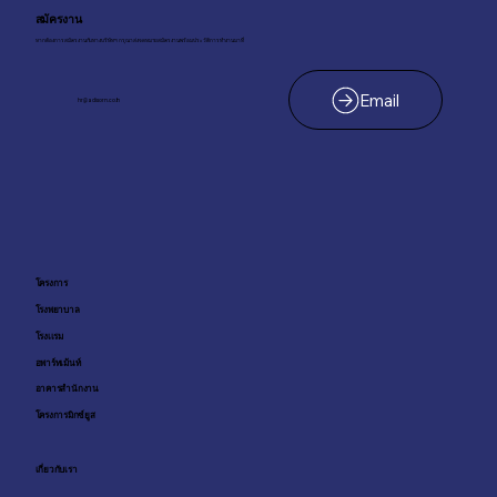
สมัครงาน
หากต้องการสมัครงานกับทางบริษัทฯ กรุณาส่งจดหมายสมัครงานพร้อมประวัติการทำงานมาที่
hr@adisorn.co.th
โครงการ
โรงพยาบาล
โรงเเรม
อพาร์ทเม้นท์
อาคารสำนักงาน
โครงการมิกซ์ยูส
เกี่ยวกับเรา