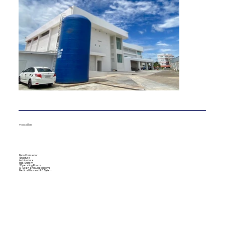
รายละเอียด:
Main Contractor​
Structure​
Architecture​
M&E System​
2 Operating Rooms​
CT Scan and X-Ray Rooms​
Medical Gas and R.O System